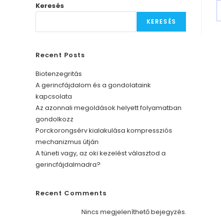
Skip
Keresés
to
KERESÉS
content
Recent Posts
Biotenzegritás
A gerincfájdalom és a gondolataink
kapcsolata
Az azonnali megoldások helyett folyamatban
gondolkozz
Porckorongsérv kialakulása kompressziós
mechanizmus útján
A tüneti vagy, az oki kezelést választod a
gerincfájdalmadra?
Recent Comments
Nincs megjeleníthető bejegyzés.