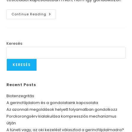
A
Continue Reading
Tüneti
Vagy,
Az
Oki
Kezelést
Választod
A
Keresés
Gerincfájdalmadra?
KERESÉS
Recent Posts
Biotenzegritás
A gerincfájdalom és a gondolataink kapcsolata
Az azonnali megoldások helyett folyamatban gondolkozz
Porckorongsérv kialakulása kompressziós mechanizmus
útján
A tüneti vagy, az oki kezelést választod a gerincfájdalmadra?