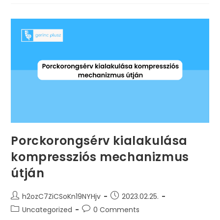
Helyett
Folyamatban
Gondolkozz
Porckorongsérv kialakulása
kompressziós mechanizmus
útján
Post
Post
h2ozC7ZiCSoKn19NYHjv
2023.02.25.
author:
published:
Post
Post
Uncategorized
0 Comments
category:
comments: