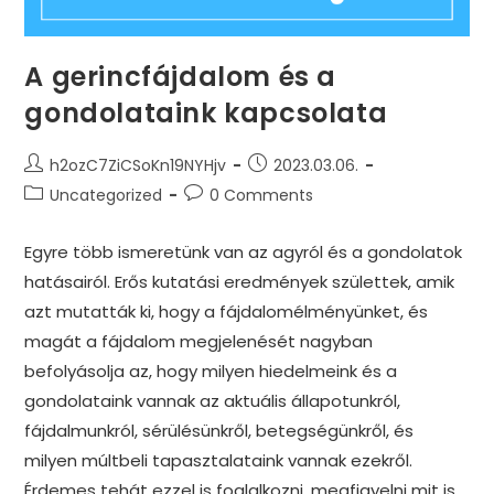
A gerincfájdalom és a
gondolataink kapcsolata
Post
Post
h2ozC7ZiCSoKn19NYHjv
2023.03.06.
author:
published:
Post
Post
Uncategorized
0 Comments
category:
comments:
Egyre több ismeretünk van az agyról és a gondolatok
hatásairól. Erős kutatási eredmények születtek, amik
azt mutatták ki, hogy a fájdalomélményünket, és
magát a fájdalom megjelenését nagyban
befolyásolja az, hogy milyen hiedelmeink és a
gondolataink vannak az aktuális állapotunkról,
fájdalmunkról, sérülésünkről, betegségünkről, és
milyen múltbeli tapasztalataink vannak ezekről.
Érdemes tehát ezzel is foglalkozni, megfigyelni mit is