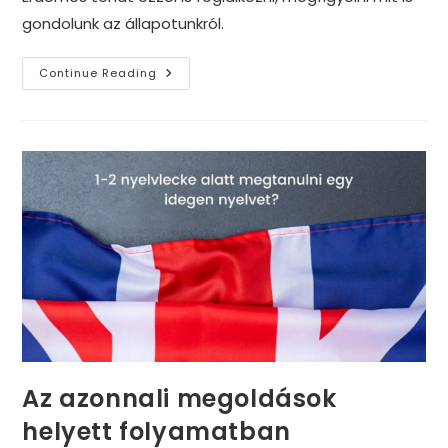
gondolunk az állapotunkról.
A
Continue Reading
Gerincfájdalom
És
A
Gondolataink
Kapcsolata
Az azonnali megoldások
helyett folyamatban