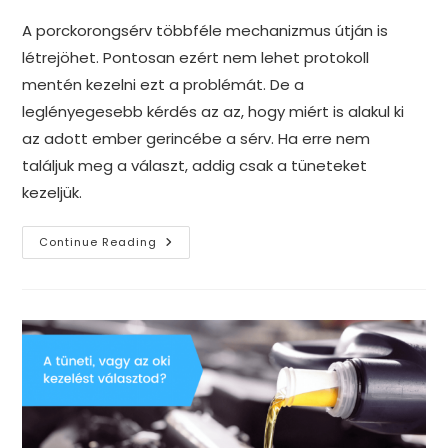
A porckorongsérv többféle mechanizmus útján is
létrejöhet. Pontosan ezért nem lehet protokoll
mentén kezelni ezt a problémát. De a
leglényegesebb kérdés az az, hogy miért is alakul ki
az adott ember gerincébe a sérv. Ha erre nem
találjuk meg a választ, addig csak a tüneteket
kezeljük.
Porckorongsérv
Continue Reading
Kialakulása
Kompressziós
Mechanizmus
Útján