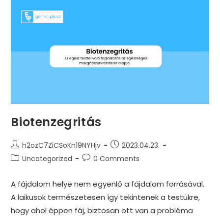
Skip
to
content
Biotenzegritás
Post
Post
h2ozC7ZiCSoKn19NYHjv
2023.04.23.
author:
published:
Post
Post
Uncategorized
0 Comments
category:
comments:
A fájdalom helye nem egyenlő a fájdalom forrásával.
A laikusok természetesen így tekintenek a testükre,
hogy ahol éppen fáj, biztosan ott van a probléma