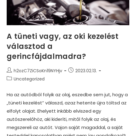
A tüneti vagy, az oki kezelést
választod a
gerincfájdalmadra?
Post
Post
h2ozC7ZiCSoKn19NYHjv
2023.02.13.
author:
published:
Post
Uncategorized
category:
Ha az autódból folyik az olaj, eszedbe sem jut, hogy a
„tüneti kezelést” válaszd, azaz hetente újra töltsd az
elfolyt olajat. Ehelyett inkább elviszed egy
autószerelőhöz, aki kideríti, mitől folyik az olaj, és
megszereli az autót. Vajon saját magaddal, a saját
testeddel kapcsolatban miért nem így gondolkozol?