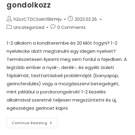
gondolkozz
Post
Post
h2ozC7ZiCSoKn19NYHjv
2023.02.26.
author:
published:
Post
Post
Uncategorized
0 Comments
category:
comments:
1-2 alkalom a konditerembe és 20 kilót fogyni? 1-2
nyelvlecke alatt megtanulni egy idegen nyelvet?
Természetesen ilyesmi meg sem fordul a fejedben. A
legtöbb ember a nyak-, derék-, és egyéb ízületi
fájdalmát, testtartásbeli problémáját (banyapúp,
gerincferdülés) vagy a mozgásszervi betegségét,
mint például a porckorongsérvét 1-2 kezelés
alkalmával szeretné teljesen megszűntetni és új,
egészséges gerincet kapni.
Az
Continue Reading
Azonnali
Megoldások